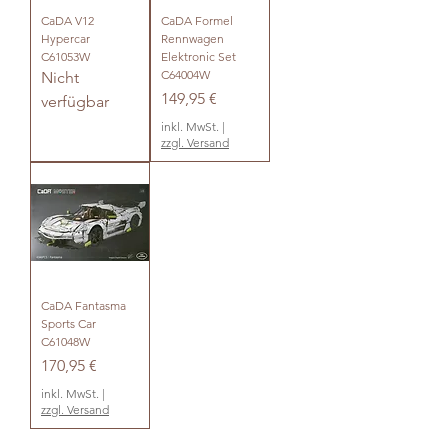
CaDA V12
CaDA Formel
Hypercar
Rennwagen
C61053W
Elektronic Set
C64004W
Nicht
Preis
149,95 €
verfügbar
inkl. MwSt.
|
zzgl. Versand
CaDA Fantasma
Sports Car
C61048W
Preis
170,95 €
inkl. MwSt.
|
zzgl. Versand