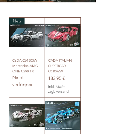
Neu
CaDA C61503W
CADA ITALIAN
Mercedes-AMG
SUPERCAR
ONE C298 1:8
C61042W
Nicht
Preis
183,95 €
verfügbar
inkl. MwSt.
|
zzgl. Versand