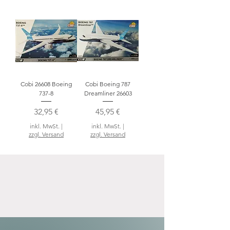
Cobi 26608 Boeing
Cobi Boeing 787
737-8
Dreamliner 26603
Preis
Preis
32,95 €
45,95 €
inkl. MwSt.
|
inkl. MwSt.
|
zzgl. Versand
zzgl. Versand