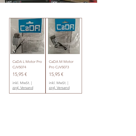
CaDA L Motor Pro
CaDA M Motor
CJV5074
Pro CJV5073
Preis
Preis
15,95 €
15,95 €
inkl. MwSt.
|
inkl. MwSt.
|
zzgl. Versand
zzgl. Versand