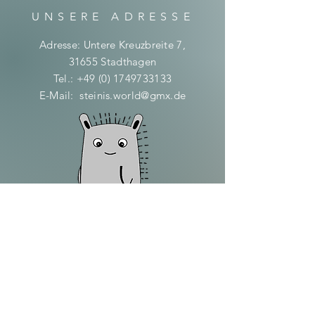
UNSERE ADRESSE
Adresse: Untere Kreuzbreite 7,
31655 Stadthagen
Tel.:
+49 (0) 1749733133
E-Mail:
steinis.world@gmx.de
HILFE
Wiederrufsbelehrung
AGB
Impressum