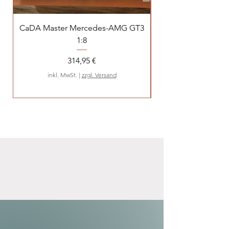
CaDA Master Mercedes-AMG GT3
LEGO - Star Wars™
1:8
Preis
314,95 €
inkl. MwSt.
|
zzgl. Versand