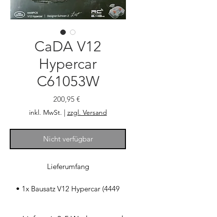
CaDA V12
Hypercar
C61053W
Preis
200,95 €
inkl. MwSt.
|
zzgl. Versand
Nicht verfügbar
Lieferumfang
• 1x Bausatz V12 Hypercar (4449
Teile)
• 1x 2.4GHz RC Fernsteuerung