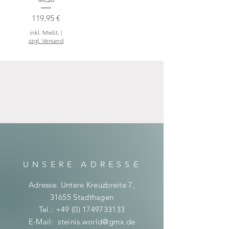
Preis
119,95 €
inkl. MwSt.
|
zzgl. Versand
UNSERE ADRESSE
Adresse: Untere Kreuzbreite 7,
31655 Stadthagen
Tel.:
+49 (0) 1749733133
E-Mail:
steinis.world@gmx.de