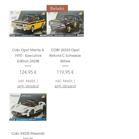
Beliebt
Cobi Opel Manta A
COBI 24333 Opel
1970 - Executive
Rekord C Schwarze
Edition 24338
Witwe
Preis
Preis
124,95 €
119,95 €
inkl. MwSt.
|
inkl. MwSt.
|
zzgl. Versand
zzgl. Versand
Cobi 24335 Maserati
MC20